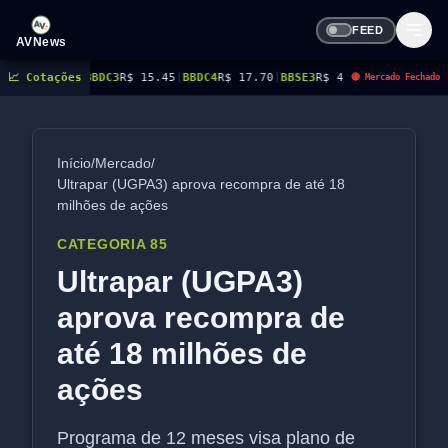
FEED
AVNews
8
|
BBDC3
📈 Cotações
R$ 15.45
|
BBDC4
R$ 17.70
|
BBSE3
R$ 40.96
|
BEES3
R$ 8.77
|
BEES4
R$
🔴 Mercado Fechado
Início
/
Mercado
/
Ultrapar (UGPA3) aprova recompra de até 18
milhões de ações
CATEGORIA 85
Ultrapar (UGPA3)
aprova recompra de
até 18 milhões de
ações
Programa de 12 meses visa plano de