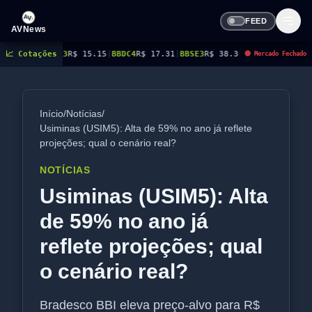
FEED
AVNews
3
R$ 15.15
📈 Cotações
|
BBDC4
R$ 17.31
|
BBSE3
R$ 38.38
|
BEES3
R$ 8.78
|
BEES4
R$ 9.16
|
🔴 Mercado Fechado
Início
/
Notícias
/
Usiminas (USIM5): Alta de 59% no ano já reflete
projeções; qual o cenário real?
NOTÍCIAS
Usiminas (USIM5): Alta
de 59% no ano já
reflete projeções; qual
o cenário real?
Bradesco BBI eleva preço-alvo para R$