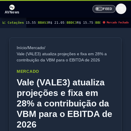
FEED
AVNews
$ 15.55
📈 Cotações
|
BBAS3
R$ 21.05
|
BBDC3
R$ 15.75
|
BBDC4
R$ 18.05
|
BBSE3
R$ 41.67
|
🔴 Mercado Fechado
Início
/
Mercado
/
Vale (VALE3) atualiza projeções e fixa em 28% a
contribuição da VBM para o EBITDA de 2026
MERCADO
Vale (VALE3) atualiza
projeções e fixa em
28% a contribuição da
VBM para o EBITDA de
2026