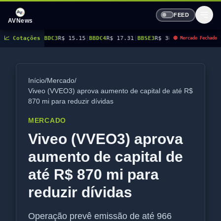
FEED
AVNews
5
|
BBDC3
📈 Cotações
R$ 15.15
|
BBDC4
R$ 17.31
|
BBSE3
R$ 38.38
|
BEES3
R$ 8.78
|
BEES4
R$
🔴 Mercado Fechado
Início
/
Mercado
/
Viveo (VVEO3) aprova aumento de capital de até R$
870 mi para reduzir dívidas
MERCADO
Viveo (VVEO3) aprova
aumento de capital de
até R$ 870 mi para
reduzir dívidas
Operação prevê emissão de até 966