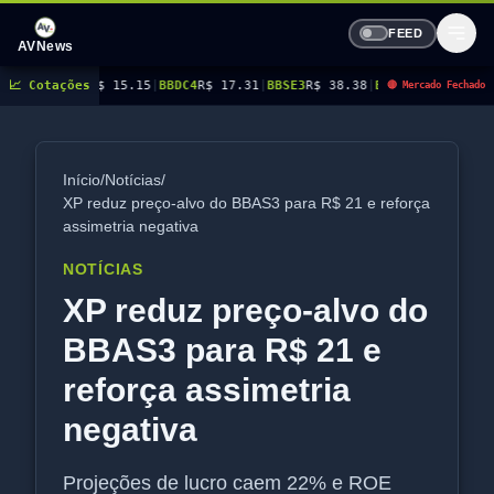
FEED
AVNews
 15.15
📈 Cotações
|
BBDC4
R$ 17.31
|
BBSE3
R$ 38.38
|
BEES3
R$ 8.78
|
BEES4
R$ 9.16
|
BMG
🔴 Mercado Fechado
Início
/
Notícias
/
XP reduz preço-alvo do BBAS3 para R$ 21 e reforça
assimetria negativa
NOTÍCIAS
XP reduz preço-alvo do
BBAS3 para R$ 21 e
reforça assimetria
negativa
Projeções de lucro caem 22% e ROE