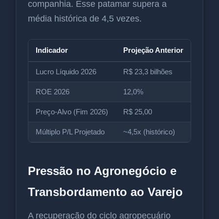
companhia. Esse patamar supera a
média histórica de 4,5 vezes.
Indicador
Projeção Anterior
Nova 
Lucro Líquido 2026
R$ 23,3 bilhões
R$ 18,
ROE 2026
12,0%
9,4%
Preço-Alvo (Fim 2026)
R$ 25,00
R$ 21
Múltiplo P/L Projetado
~4,5x (histórico)
6,3x (
Pressão no Agronegócio e
Transbordamento ao Varejo
A recuperação do ciclo agropecuário