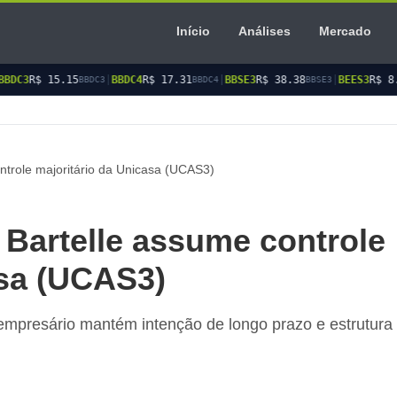
Início
Análises
Mercado
|
BBDC4
R$ 17.31
|
BBSE3
R$ 38.38
|
BEES3
R$ 8.78
|
BEES4
R$
DC3
BBDC4
BBSE3
BEES3
trole majoritário da Unicasa (UCAS3)
Bartelle assume controle
asa (UCAS3)
empresário mantém intenção de longo prazo e estrutura