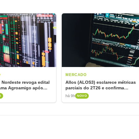
O
MERCADO
Nordeste revoga edital
Allos (ALOS3) esclarece métricas
ama Agroamigo após
parciais do 2T26 e confirma
 SICAF
resultados hoje
há 9h
O
NOVO