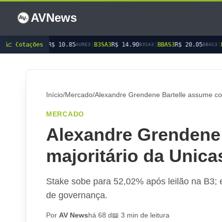
AVNews
$ 10.85
📈 Cotações
|
B3SA3
R$ 14.90
|
BBAS3
R$ 20.05
|
BBDC3
R$ 15.15
AURE3
B3SA3
BBAS3
BB
Início
/
Mercado
/
Alexandre Grendene Bartelle assume con
MERCADO
Alexandre Grendene 
majoritário da Unic
Stake sobe para 52,02% após leilão na B3; 
de governança.
Por
AV News
há 68 d
📖 3 min de leitura