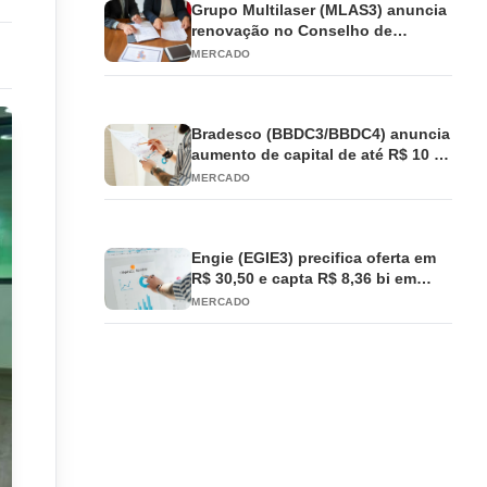
Grupo Multilaser (MLAS3) anuncia
renovação no Conselho de
Administração
MERCADO
Bradesco (BBDC3/BBDC4) anuncia
aumento de capital de até R$ 10 bi
e antecipa JCP
MERCADO
Engie (EGIE3) precifica oferta em
R$ 30,50 e capta R$ 8,36 bi em
ações
MERCADO