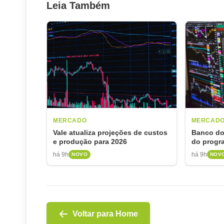
Leia Também
MERCADO
MERCAD
Vale atualiza projeções de custos
Banco do 
e produção para 2026
do progr
falha no
há 9h
há 9h
NOVO
NOV
Voltar para Home