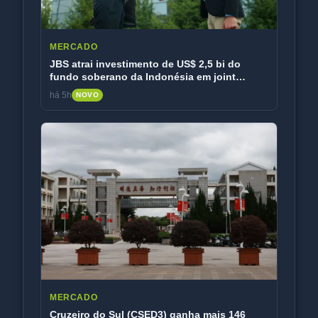
MERCADO
JBS atrai investimento de US$ 2,5 bi do
fundo soberano da Indonésia em joint
venture
há 5h
NOVO
MERCADO
Cruzeiro do Sul (CSED3) ganha mais 146