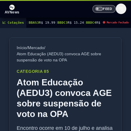
FEED
AVNews
.12
📈 Cotações
|
BBAS3
R$ 19.99
|
BBDC3
R$ 15.24
|
BBDC4
R$ 17.49
|
BBSE3
R$ 38.30
|
BEES
🔴 Mercado Fechado
Início
/
Mercado
/
Atom Educação (AEDU3) convoca AGE sobre
suspensão de voto na OPA
CATEGORIA 85
Atom Educação
(AEDU3) convoca AGE
sobre suspensão de
voto na OPA
Encontro ocorre em 10 de julho e analisa