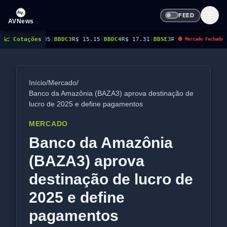
FEED
AVNews
.05
📈 Cotações
|
BBDC3
R$ 15.15
|
BBDC4
R$ 17.31
|
BBSE3
R$ 38.38
|
BEES3
R$ 8.78
|
BEES4
🔴 Mercado Fechado
Início
/
Mercado
/
Banco da Amazônia (BAZA3) aprova destinação de
lucro de 2025 e define pagamentos
MERCADO
Banco da Amazônia
(BAZA3) aprova
destinação de lucro de
2025 e define
pagamentos