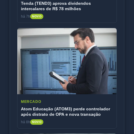
Tenda (TEND3) aprova dividendos
intercalares de R$ 78 milhões
há 7h
NOVO
MERCADO
Atom Educação (ATOM3) perde controlador
após distrato de OPA e nova transação
há 8h
NOVO