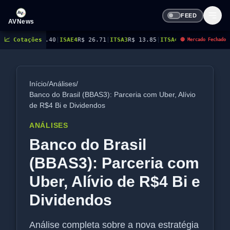
FEED
AVNews
31.40
📈 Cotações
|
ISAE4
R$ 26.71
|
ITSA3
R$ 13.85
|
ITSA4
R$ 13.73
|
ITUB4
R$ 42.38
|
KL
🔴 Mercado Fechado
Início
/
Análises
/
Banco do Brasil (BBAS3): Parceria com Uber, Alívio
de R$4 Bi e Dividendos
ANÁLISES
Banco do Brasil
(BBAS3): Parceria com
Uber, Alívio de R$4 Bi e
Dividendos
Análise completa sobre a nova estratégia