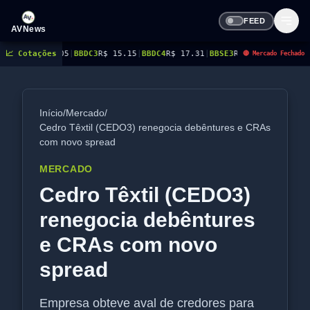
FEED
AVNews
0.05
📈 Cotações
|
BBDC3
R$ 15.15
|
BBDC4
R$ 17.31
|
BBSE3
R$ 38.38
|
BEES3
R$ 8.78
|
BEES
🔴 Mercado Fechado
Início
/
Mercado
/
Cedro Têxtil (CEDO3) renegocia debêntures e CRAs
com novo spread
MERCADO
Cedro Têxtil (CEDO3)
renegocia debêntures
e CRAs com novo
spread
Empresa obteve aval de credores para