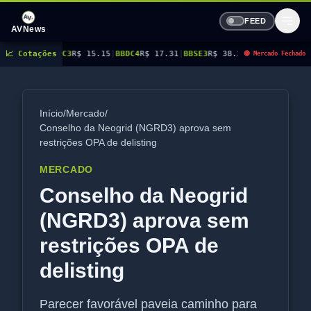
FEED
AVNews
BBDC3
📈 Cotações
R$ 15.15
|
BBDC4
R$ 17.31
|
BBSE3
R$ 38.38
|
BEES3
R$ 8.78
|
BEES4
R$ 9
🔴 Mercado Fechado
Início
/
Mercado
/
Conselho da Neogrid (NGRD3) aprova sem
restrições OPA de delisting
MERCADO
Conselho da Neogrid
(NGRD3) aprova sem
restrições OPA de
delisting
Parecer favorável paveia caminho para