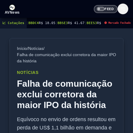
FEED
AVNews
C4
📈 Cotações
R$ 18.05
|
BBSE3
R$ 41.67
|
BEES3
R$ 8.94
|
BEES4
R$ 9.14
|
BMGB4
R$ 5.51
|
🔴 Mercado Fechado
Início
/
Notícias
/
Falha de comunicação exclui corretora da maior IPO
da história
NOTÍCIAS
Falha de comunicação
exclui corretora da
maior IPO da história
Equívoco no envio de ordens resultou em
perda de US$ 1,1 bilhão em demanda e