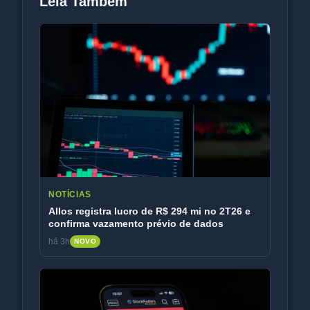
NOTÍCIAS
Allos registra lucro de R$ 294 mi no 2T26 e
confirma vazamento prévio de dados
há 3h
NOVO
NOTÍCIAS
Petróleo salta 4% com plano iraniano para
restringir tráfego em Ormuz
há 5h
NOVO