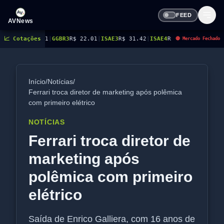
FEED
AVNews
1
|
📈 Cotações
GGBR3
R$ 22.01
|
ISAE3
R$ 31.42
|
ISAE4
R$ 26.65
|
ITSA3
R$ 13.65
|
ITSA4
R
🔴 Mercado Fechado
Início
/
Notícias
/
Ferrari troca diretor de marketing após polêmica
com primeiro elétrico
NOTÍCIAS
Ferrari troca diretor de
marketing após
polêmica com primeiro
elétrico
Saída de Enrico Galliera, com 16 anos de