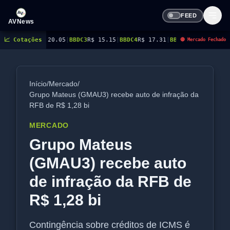
FEED
AVNews
R$ 20.05
📈 Cotações
|
BBDC3
R$ 15.15
|
BBDC4
R$ 17.31
|
BBSE3
R$ 38.38
|
BEES3
R$ 8.78
|
🔴 Mercado Fechado
Início
/
Mercado
/
Grupo Mateus (GMAU3) recebe auto de infração da
RFB de R$ 1,28 bi
MERCADO
Grupo Mateus
(GMAU3) recebe auto
de infração da RFB de
R$ 1,28 bi
Contingência sobre créditos de ICMS é