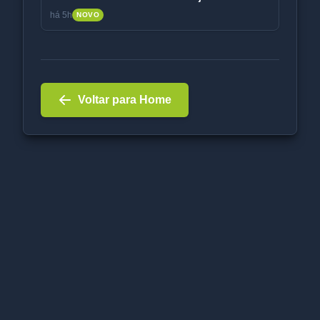
há 5h
NOVO
Voltar para Home