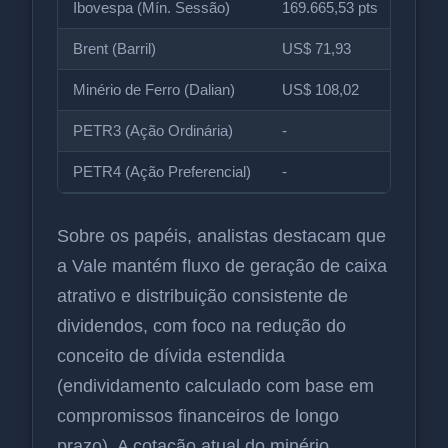
Ibovespa (Mín. Sessão)
169.665,53 pts
-
Brent (Barril)
US$ 71,93
-1,4
Minério de Ferro (Dalian)
US$ 108,02
-1,6
PETR3 (Ação Ordinária)
-
-0,4
PETR4 (Ação Preferencial)
-
-0,3
Sobre os papéis, analistas destacam que
a Vale mantém fluxo de geração de caixa
atrativo e distribuição consistente de
dividendos, com foco na redução do
conceito de dívida estendida
(endividamento calculado com base em
compromissos financeiros de longo
prazo). A cotação atual do minério