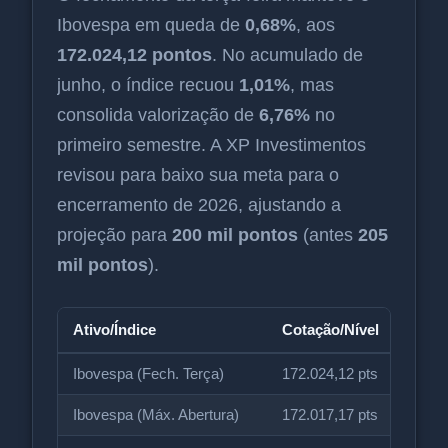
Ibovespa em queda de
0,68%
, aos
172.024,12 pontos
. No acumulado de
junho, o índice recuou
1,01%
, mas
consolida valorização de
6,76%
no
primeiro semestre. A XP Investimentos
revisou para baixo sua meta para o
encerramento de 2026, ajustando a
projeção para
200 mil pontos
(antes
205
mil pontos
).
Ativo/Índice
Cotação/Nível
Varia
Ibovespa (Fech. Terça)
172.024,12 pts
-0,6
Ibovespa (Máx. Abertura)
172.017,17 pts
Refer