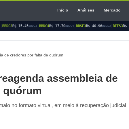
Início
Análises
Mercado
5.45
|
BBDC4
R$ 17.70
|
BBSE3
R$ 40.96
|
BEES3
R$ 8.77
|
B
BBDC3
BBDC4
BBSE3
BEES3
a de credores por falta de quórum
reagenda assembleia de
de quórum
aio no formato virtual, em meio à recuperação judicial