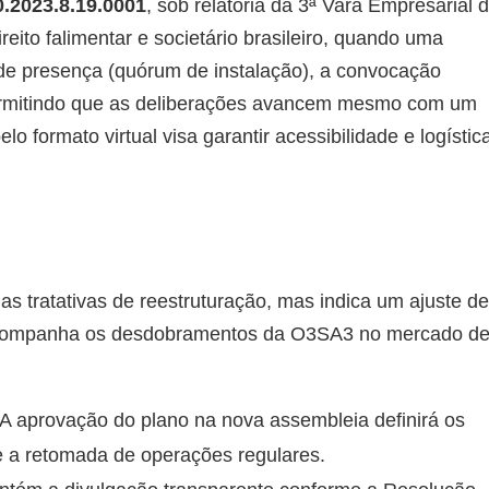
.2023.8.19.0001
, sob relatoria da 3ª Vara Empresarial 
eito falimentar e societário brasileiro, quando uma
de presença (quórum de instalação), a convocação
 permitindo que as deliberações avancem mesmo com um
o formato virtual visa garantir acessibilidade e logístic
as tratativas de reestruturação, mas indica um ajuste de
 acompanha os desdobramentos da O3SA3 no mercado d
A aprovação do plano na nova assembleia definirá os
e a retomada de operações regulares.