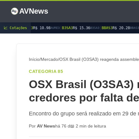
AVNews
AURE3
📈 Cotações
R$ 10.98
|
B3SA3
R$ 15.36
|
BBAS3
R$ 20.28
|
BBDC3
R$ 1
AURE3
B3SA3
BBAS3
Início
/
Mercado
/
OSX Brasil (O3SA3) reagenda assemblei
CATEGORIA 85
OSX Brasil (O3SA3) 
credores por falta 
Encontro do grupo será realizado em 29 de m
Por
AV News
há 76 d
📖 2 min de leitura