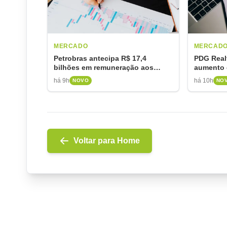
MERCADO
MERCAD
Petrobras antecipa R$ 17,4
PDG Real
bilhões em remuneração aos
aumento d
acionistas
para quit
há 9h
há 10h
NOVO
NO
Voltar para Home