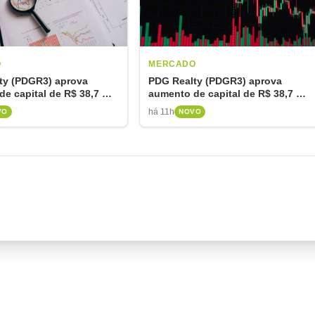
O
MERCADO
ty (PDGR3) aprova
PDG Realty (PDGR3) aprova
e capital de R$ 38,7 mi
aumento de capital de R$ 38,7 mi
ar dívidas
para sanear dívidas
há 11h
VO
NOVO