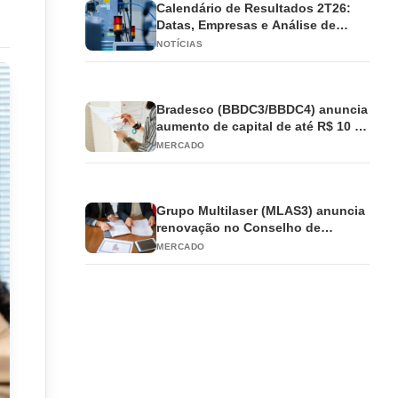
Calendário de Resultados 2T26:
Datas, Empresas e Análise de
Impacto
NOTÍCIAS
Bradesco (BBDC3/BBDC4) anuncia
aumento de capital de até R$ 10 bi
e antecipa JCP
MERCADO
Grupo Multilaser (MLAS3) anuncia
renovação no Conselho de
Administração
MERCADO