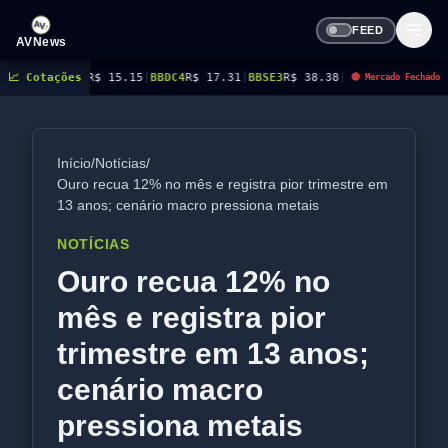
FEED
AVNews
$ 15.15
📈 Cotações
|
BBDC4
R$ 17.31
|
BBSE3
R$ 38.38
|
BEES3
R$ 8.78
|
BEES4
R$ 9.16
|
BM
🔴 Mercado Fechado
Início
/
Notícias
/
Ouro recua 12% no mês e registra pior trimestre em
13 anos; cenário macro pressiona metais
NOTÍCIAS
Ouro recua 12% no
mês e registra pior
trimestre em 13 anos;
cenário macro
pressiona metais