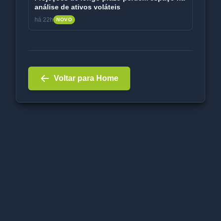
análise de ativos voláteis
há 22h
NOVO
Voltar para Home