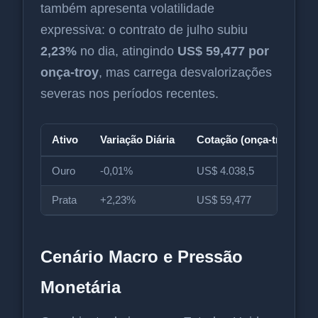
também apresenta volatilidade
expressiva: o contrato de julho subiu
2,23%
no dia, atingindo
US$ 59,477 por
onça-troy
, mas carrega desvalorizações
severas nos períodos recentes.
Ativo
Variação Diária
Cotação (onça-troy)
Ouro
-0,01%
US$ 4.038,5
Prata
+2,23%
US$ 59,477
Cenário Macro e Pressão
Monetária