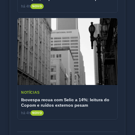
de custos
há 4h
NOVO
NOTÍCIAS
Ibovespa recua com Selic a 14%: leitura do
Copom e ruídos externos pesam
há 4h
NOVO