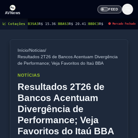
FEED
AVNews
3
R$ 15.36
📈 Cotações
|
BBAS3
R$ 20.41
|
BBDC3
R$ 15.50
|
BBDC4
R$ 17.71
|
BBSE3
R$ 41.1
🔴 Mercado Fechado
Início
/
Notícias
/
Resultados 2T26 de Bancos Acentuam Divergência
de Performance; Veja Favoritos do Itaú BBA
NOTÍCIAS
Resultados 2T26 de
Bancos Acentuam
Divergência de
Performance; Veja
Favoritos do Itaú BBA