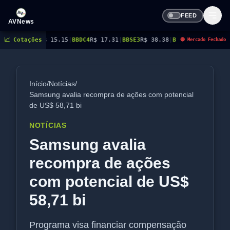
FEED
AVNews
 15.15
📈 Cotações
|
BBDC4
R$ 17.31
|
BBSE3
R$ 38.38
|
BEES3
R$ 8.78
|
BEES4
R$ 9.16
|
BMG
🔴 Mercado Fechado
Início
/
Notícias
/
Samsung avalia recompra de ações com potencial
de US$ 58,71 bi
NOTÍCIAS
Samsung avalia
recompra de ações
com potencial de US$
58,71 bi
Programa visa financiar compensação