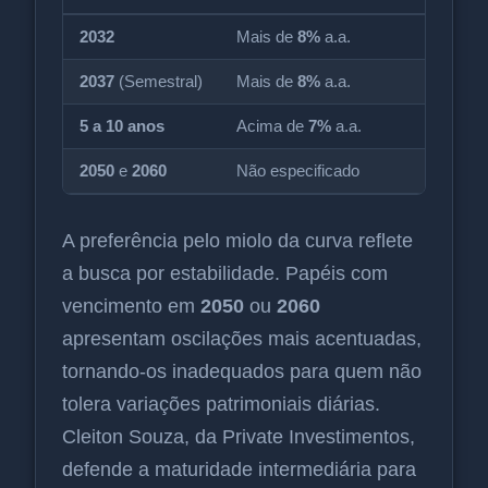
2032
Mais de
8%
a.a.
2037
(Semestral)
Mais de
8%
a.a.
5 a 10 anos
Acima de
7%
a.a.
2050
e
2060
Não especificado
A preferência pelo miolo da curva reflete
a busca por estabilidade. Papéis com
vencimento em
2050
ou
2060
apresentam oscilações mais acentuadas,
tornando-os inadequados para quem não
tolera variações patrimoniais diárias.
Cleiton Souza, da Private Investimentos,
defende a maturidade intermediária para