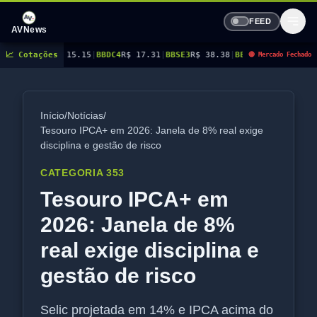
FEED
AVNews
15.15
📈 Cotações
|
BBDC4
R$ 17.31
|
BBSE3
R$ 38.38
|
BEES3
R$ 8.78
|
BEES4
R$ 9.16
|
BMGB
🔴 Mercado Fechado
Início
/
Notícias
/
Tesouro IPCA+ em 2026: Janela de 8% real exige
disciplina e gestão de risco
CATEGORIA 353
Tesouro IPCA+ em
2026: Janela de 8%
real exige disciplina e
gestão de risco
Selic projetada em 14% e IPCA acima do