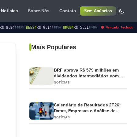
Notícias
Sobre Nós
Contato
Sem Anúncios
|
BEES4
R$ 9.14
|
BMGB4
R$ 5.51
|
BRAP4
R$ 22.00
|
BRSR3
R$ 1
🔴 Mercado Fechado
3
BEES4
BMGB4
BRAP4
Mais Populares
BRF aprova R$ 579 milhões em
dividendos intermediários com
pagamento em 2026
NOTÍCIAS
Calendário de Resultados 2T26:
Datas, Empresas e Análise de
Impacto
NOTÍCIAS