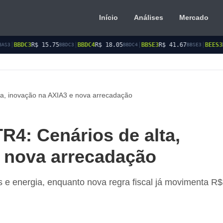
Início
Análises
Mercado
$ 15.75
|
BBDC4
R$ 18.05
|
BBSE3
R$ 41.67
|
BEES3
R$ 8.94
BBDC3
BBDC4
BBSE3
BEES
a, inovação na AXIA3 e nova arrecadação
4: Cenários de alta,
 nova arrecadação
 e energia, enquanto nova regra fiscal já movimenta R$