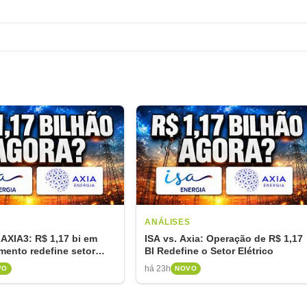
S
ANÁLISES
AXIA3: R$ 1,17 bi em
ISA vs. Axia: Operação de R$ 1,17
mento redefine setor
BI Redefine o Setor Elétrico
há 23h
VO
NOVO