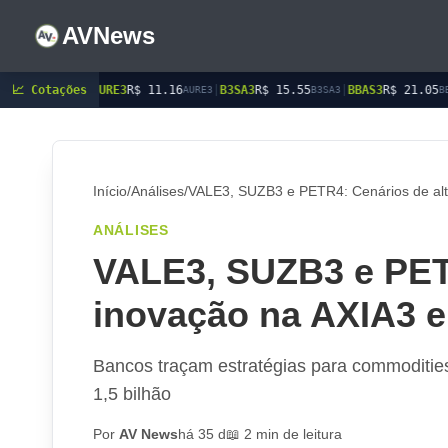
AVNews
📈 Cotações
|
AURE3
R$ 11.16
|
B3SA3
R$ 15.55
|
BBAS3
R$ 21.05
|
BBDC3
R
RO3
AURE3
B3SA3
BBAS3
Início
/
Análises
/
VALE3, SUZB3 e PETR4: Cenários de alt
ANÁLISES
VALE3, SUZB3 e PETR
inovação na AXIA3 e
Bancos traçam estratégias para commodities
1,5 bilhão
Por
AV News
há 35 d
📖 2 min de leitura