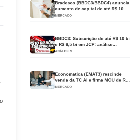
Bradesco (BBDC3/BBDC4) anuncia
aumento de capital de até R$ 10 bi
e antecipa JCP
MERCADO
BBDC3: Subscrição de até R$ 10 bi
e R$ 6,5 bi em JCP: análise
completa
ANÁLISES
Economatica (EMAT3) rescinde
venda da TC AI e firma MOU de R$
o
3 mi com EQI
MERCADO
 o