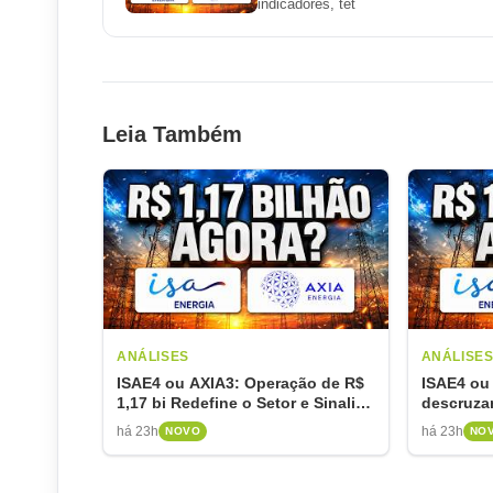
indicadores, tet
Leia Também
ANÁLISES
ANÁLISE
ISAE4 ou AXIA3: Operação de R$
ISAE4 ou 
1,17 bi Redefine o Setor e Sinaliza
descruza
Oportunidades
elétrico
há 23h
há 23h
NOVO
NO