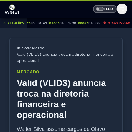
FEED
AVNews
AURE3
📈 Cotações
R$ 10.85
|
B3SA3
R$ 14.90
|
BBAS3
R$ 20.05
|
BBDC3
R$ 15.15
|
BBDC4
R$ 
🔴 Mercado Fechado
Início
/
Mercado
/
Valid (VLID3) anuncia troca na diretoria financeira e
operacional
MERCADO
Valid (VLID3) anuncia
troca na diretoria
financeira e
operacional
Walter Silva assume cargos de Olavo