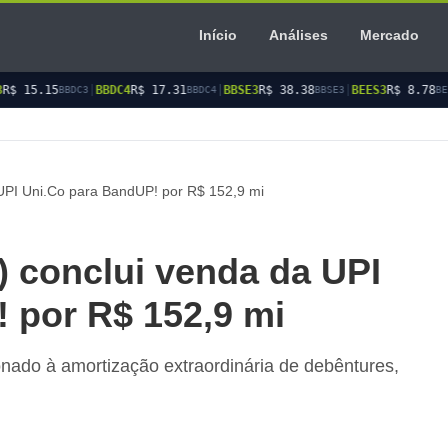
Início
Análises
Mercado
|
BBDC4
R$ 17.31
|
BBSE3
R$ 38.38
|
BEES3
R$ 8.78
|
BEES4
R$
C3
BBDC4
BBSE3
BEES3
UPI Uni.Co para BandUP! por R$ 152,9 mi
 conclui venda da UPI
 por R$ 152,9 mi
onado à amortização extraordinária de debêntures,