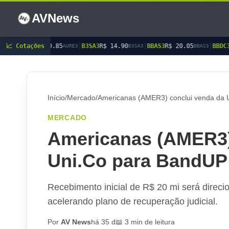
AVNews
$ 10.85
📈 Cotações
|
B3SA3
R$ 14.90
|
BBAS3
R$ 20.05
|
BBDC3
R$ 15.15
AURE3
B3SA3
BBAS3
BBD
Início
/
Mercado
/
Americanas (AMER3) conclui venda da 
MERCADO
Americanas (AMER3)
Uni.Co para BandUP!
Recebimento inicial de R$ 20 mi será direci
acelerando plano de recuperação judicial.
Por
AV News
há 35 d
📖 3 min de leitura