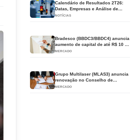
Calendário de Resultados 2T26:
Datas, Empresas e Análise de
Impacto
NOTÍCIAS
Bradesco (BBDC3/BBDC4) anuncia
aumento de capital de até R$ 10 bi
e antecipa JCP
MERCADO
Grupo Multilaser (MLAS3) anuncia
renovação no Conselho de
Administração
MERCADO