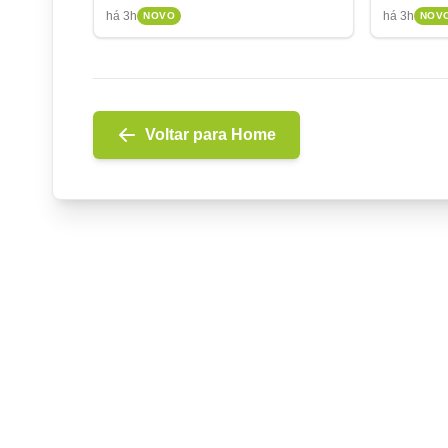
e nova t
há 3h
há 3h
NOVO
NOV
Voltar para Home