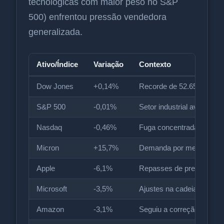
tecnológicas com maior peso no S&P
500) enfrentou pressão vendedora
generalizada.
Ativo/Índice
Variação
Contexto
Dow Jones
+0,14%
Recorde de 52.655,66 po
S&P 500
-0,01%
Setor industrial avançou 
Nasdaq
-0,46%
Fuga concentrada de cre
Micron
+15,7%
Demanda por memória par
Apple
-6,1%
Repasses de preço por e
Microsoft
-3,5%
Ajustes na cadeia de co
Amazon
-3,1%
Seguiu a correção do se