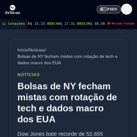
FEED
AVNews
R$ 15.15
📈 Cotações
|
BBDC4
R$ 17.31
|
BBSE3
R$ 38.38
|
BEES3
R$ 8.78
|
BEES4
R$ 9.16
|
B
🔴 Mercado Fechado
Início
/
Notícias
/
Bolsas de NY fecham mistas com rotação de tech e
dados macro dos EUA
NOTÍCIAS
Bolsas de NY fecham
mistas com rotação de
tech e dados macro
dos EUA
Dow Jones bate recorde de 52.655