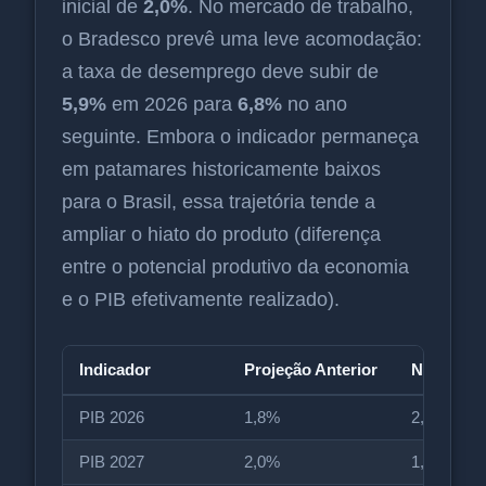
inicial de
2,0%
. No mercado de trabalho,
o Bradesco prevê uma leve acomodação:
a taxa de desemprego deve subir de
5,9%
em 2026 para
6,8%
no ano
seguinte. Embora o indicador permaneça
em patamares historicamente baixos
para o Brasil, essa trajetória tende a
ampliar o hiato do produto (diferença
entre o potencial produtivo da economia
e o PIB efetivamente realizado).
Indicador
Projeção Anterior
Nova Pro
PIB 2026
1,8%
2,0%
PIB 2027
2,0%
1,5%