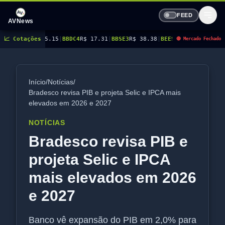
FEED
AVNews
5.15
📈 Cotações
|
BBDC4
R$ 17.31
|
BBSE3
R$ 38.38
|
BEES3
R$ 8.78
|
BEES4
R$ 9.16
|
BMGB4
🔴 Mercado Fechado
Início
/
Notícias
/
Bradesco revisa PIB e projeta Selic e IPCA mais
elevados em 2026 e 2027
NOTÍCIAS
Bradesco revisa PIB e
projeta Selic e IPCA
mais elevados em 2026
e 2027
Banco vê expansão do PIB em 2,0% para