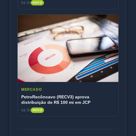
há 3h
NOVO
MERCADO
PetroRecôncavo (RECV3) aprova
distribuição de R$ 100 mi em JCP
há 3h
NOVO