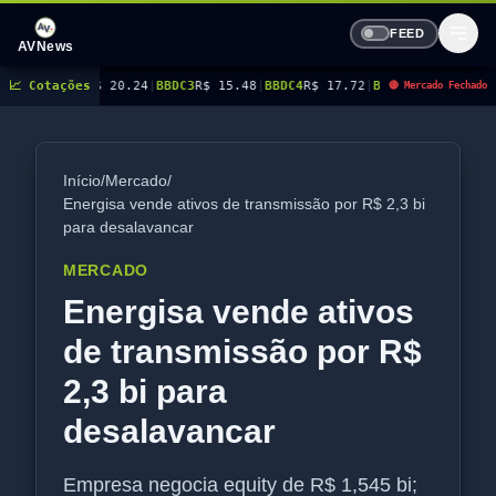
FEED
AVNews
3
R$ 20.24
📈 Cotações
|
BBDC3
R$ 15.48
|
BBDC4
R$ 17.72
|
BBSE3
R$ 41.08
|
BEES3
R$ 8.77
🔴 Mercado Fechado
Início
/
Mercado
/
Energisa vende ativos de transmissão por R$ 2,3 bi
para desalavancar
MERCADO
Energisa vende ativos
de transmissão por R$
2,3 bi para
desalavancar
Empresa negocia equity de R$ 1,545 bi;