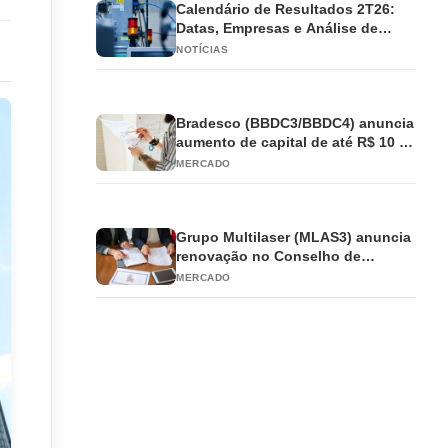
Calendário de Resultados 2T26:
Datas, Empresas e Análise de
Impacto
NOTÍCIAS
Bradesco (BBDC3/BBDC4) anuncia
aumento de capital de até R$ 10 bi
e antecipa JCP
MERCADO
Grupo Multilaser (MLAS3) anuncia
renovação no Conselho de
Administração
MERCADO