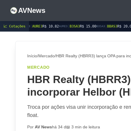
AVNews
|
AURE3
📈 Cotações
R$ 10.82
|
B3SA3
R$ 15.00
|
BBAS3
R$ 20.05
|
BBDC3
R$ 
AURE3
B3SA3
BBAS3
Início
/
Mercado
/
HBR Realty (HBRR3) lança OPA para inc
MERCADO
HBR Realty (HBRR3)
incorporar Helbor (
Troca por ações visa unir incorporação e ren
float.
Por
AV News
há 34 d
📖 3 min de leitura