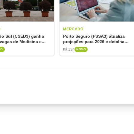
O
MERCADO
 do Sul (CSED3) ganha
Porto Seguro (PSSA3) atualiza
 vagas de Medicina e
projeções para 2026 e detalha
agamento de R$ 185 mi
unidades de negócio
há 13h
VO
NOVO