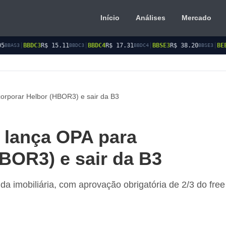
Início
Análises
Mercado
15.11
|
BBDC4
R$ 17.31
|
BBSE3
R$ 38.20
|
BEES3
R$ 8.85
|
BBDC3
BBDC4
BBSE3
BEES3
orporar Helbor (HBOR3) e sair da B3
 lança OPA para
HBOR3) e sair da B3
da imobiliária, com aprovação obrigatória de 2/3 do free