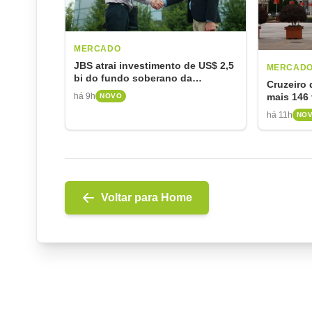
MERCADO
JBS atrai investimento de US$ 2,5
MERCAD
bi do fundo soberano da
Cruzeiro
Indonésia em joint venture
há 9h
mais 146
NOVO
aciona p
há 11h
NO
Voltar para Home