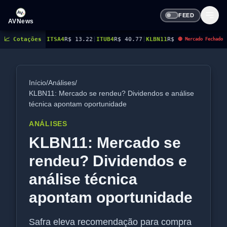
FEED
AVNews
8
|
📈 Cotações
ITSA4
R$ 13.22
|
ITUB4
R$ 40.77
|
KLBN11
R$ 18.01
|
KLBN3
R$ 3.62
|
KLBN4
R
🔴 Mercado Fechado
Início
/
Análises
/
KLBN11: Mercado se rendeu? Dividendos e análise
técnica apontam oportunidade
ANÁLISES
KLBN11: Mercado se
rendeu? Dividendos e
análise técnica
apontam oportunidade
Safra eleva recomendação para compra